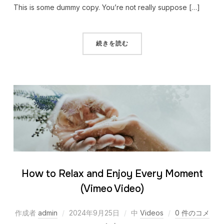
This is some dummy copy. You’re not really suppose […]
続きを読む
How to Relax and Enjoy Every Moment
(Vimeo Video)
作成者
admin
2024年9月25日
中
Videos
0 件のコメ