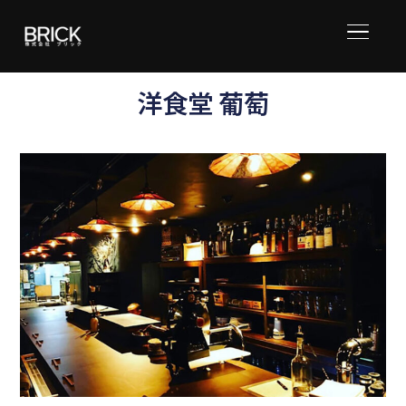
サイド
洋食堂 葡萄