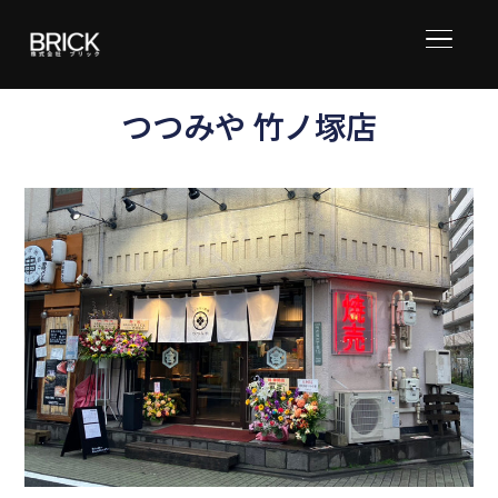
サイド
つつみや 竹ノ塚店